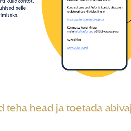
rti kullakontot,
uhised selle
rimiseks.
 teha head ja toetada abiva