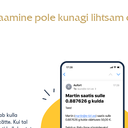
saamine pole kunagi lihtsam o
ab kulla
ätte. Kui tal