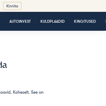
Kinnita
AUTOINVEST
KULDPLAADID
KINGITUSED
da
soovid. Koheselt. See on