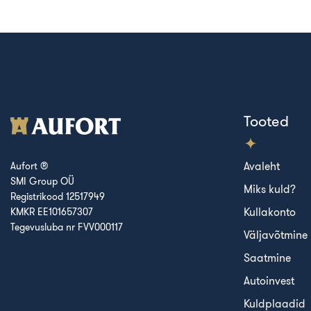
Tooted
Avaleht
Aufort ®
SMI Group OÜ
Miks kuld?
Registrikood 12517949
Kullakonto
KMKR EE101657307
Tegevusluba nr FVV000117
Väljavõtmine
Saatmine
Autoinvest
Kuldplaadid