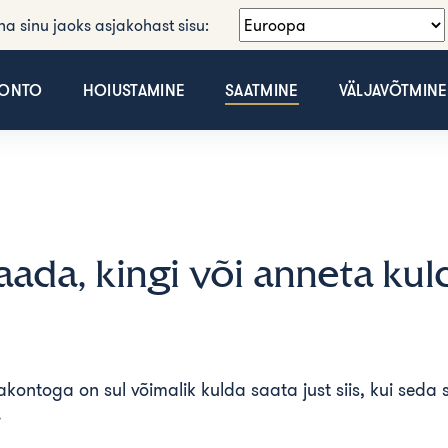
äha sinu jaoks asjakohast sisu:
KONTO
HOIUSTAMINE
SAATMINE
VÄLJAVÕTMINE
aada, kingi või anneta kul
lakontoga on sul võimalik kulda saata just siis, kui seda 
.