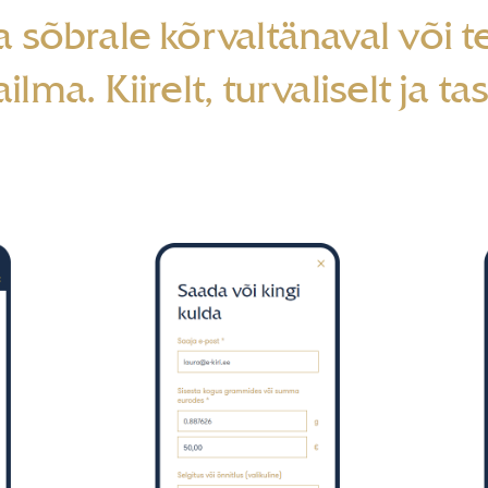
 sõbrale kõrvaltänaval või t
lma. Kiirelt, turvaliselt ja ta