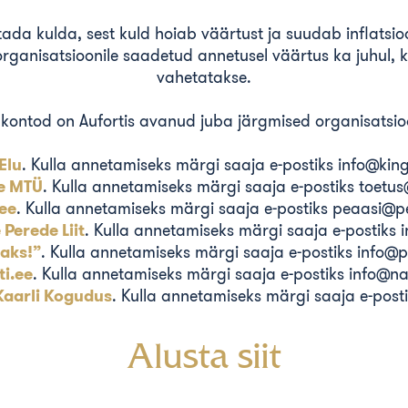
tada kulda, sest kuld hoiab väärtust ja suudab inflatsio
rganisatsioonile saadetud annetusel väärtus ka juhul, ku
vahetatakse.
akontod on Aufortis avanud juba järgmised organisatsio
Elu
. Kulla annetamiseks märgi saaja e-postiks info@king
e MTÜ
. Kulla annetamiseks märgi saaja e-postiks toetu
ee
. Kulla annetamiseks märgi saaja e-postiks peaasi@p
 Perede Liit
. Kulla annetamiseks märgi saaja e-postiks 
aks!”
. Kulla annetamiseks märgi saaja e-postiks info@
i.ee
. Kulla annetamiseks märgi saaja e-postiks info@n
Kaarli Kogudus
. Kulla annetamiseks märgi saaja e-post
Alusta siit