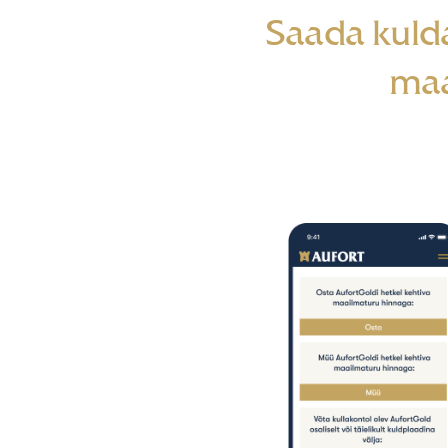
Saada kulda
maai