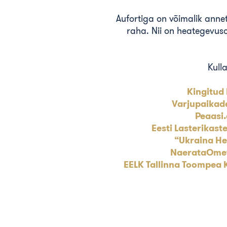
Aufortiga on võimalik anne
raha. Nii on heategevuso
Kull
Kingitud 
Varjupaikad
Peaasi.
Eesti Lasterikaste
“Ukraina He
NaerataOmet
EELK Tallinna Toompea 