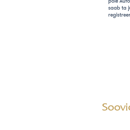
pole Aufo
saab ta j
registree
Soovid