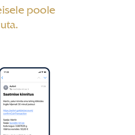
eisele poole
suta.