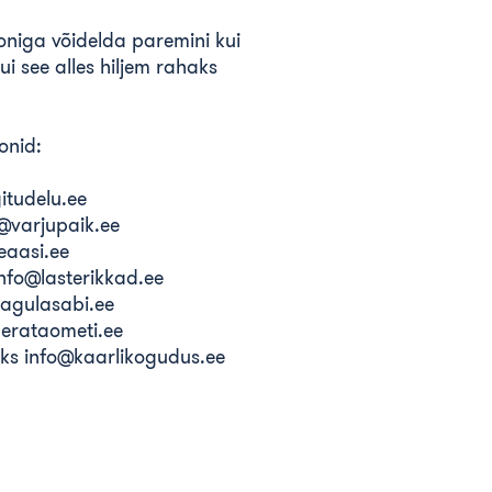
oniga võidelda paremini kui
i see alles hiljem rahaks
onid:
itudelu.ee
s@varjupaik.ee
eaasi.ee
info@lasterikkad.ee
pagulasabi.ee
aerataometi.ee
iks info@kaarlikogudus.ee