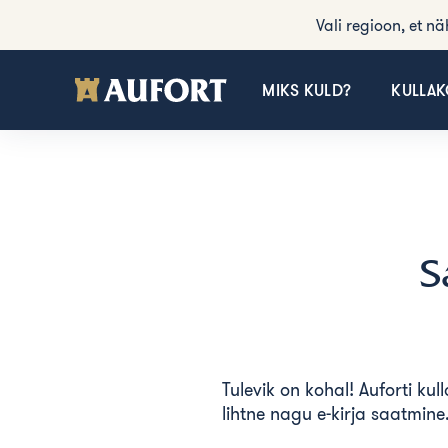
Vali regioon, et n
MIKS KULD?
KULLA
S
Tulevik on kohal! Auforti kul
lihtne nagu e-kirja saatmine