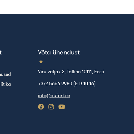
t
Võta ühendust
Viru väljak 2, Tallinn 10111, Eesti
mused
+372 5666 9980 (E-R 10-16)
iitika
info@aufort.ee