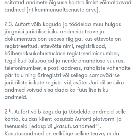
esitatud andmete õigsuse kontrollimist võimaldavad
andmed (nt kommunaalteenuste arve).
2.3. Aufort võib koguda ja töödelda muu hulgas
järgmisi juriidilise isiku andmeid: teave ja
dokumentatsioon seoses riigiga, kus ettevõte on
registreeritud, ettevõtte nimi, registrikood,
käibemaksukohustuslase registreerimisnumber,
tegelikud tulusaajad ja nende omandiosa suurus,
telefoninumber, e-posti aadress, rahaliste vahendite
päritolu ning äriregistri või sellega samaväärse
juriidiliste isikute registri väljavõte. Juriidilise isiku
andmed võivad sisaldada ka füüsilise isiku
andmeid.
2.4. Aufort võib koguda ja töödelda andmeid selle
kohta, kuidas klient kasutab Auforti platvormi ja
teenuseid (edaspidi „kasutusandmed“).
Kasutusandmed on eelkõige selline teave, mida