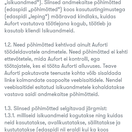
„isikuandmed“). Siinsed andmekaitse põhimõtted
(edaspidi „põhimõtted“) koos kasutustingimustega
(edaspidi „leping“) määravad kindlaks, kuidas
Aufort vastutava töötlejana kogub, töötleb ja
kasutab kliendi Isikuandmeid.
1.2. Need põhimõtted kehtivad ainult Auforti
töödeldavatele andmetele. Need põhimõtted ei kehti
ettevõtetele, mida Aufort ei kontrolli, ega
töötajatele, kes ei tööta Auforti alluvuses. Teave
Auforti pakutavate teenuste kohta võib sisaldada
linke kolmandate osapoolte veebisaitidele. Nendel
veebisaitidel esitatud isikuandmetele kohaldatakse
vastava saidi andmekaitse põhimõtteid.
1.3. Siinsed põhimõtted selgitavad järgmist:
1.3.1. milliseid isikuandmeid kogutakse ning kuidas
neid kasutatakse, avalikustatakse, säilitatakse ja
kustutatakse (edaspidi nii eraldi kui ka koos