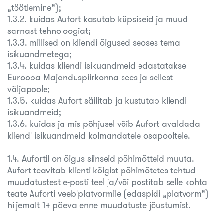
„töötlemine“);
1.3.2. kuidas Aufort kasutab küpsiseid ja muud
sarnast tehnoloogiat;
1.3.3. millised on kliendi õigused seoses tema
isikuandmetega;
1.3.4. kuidas kliendi isikuandmeid edastatakse
Euroopa Majanduspiirkonna sees ja sellest
väljapoole;
1.3.5. kuidas Aufort säilitab ja kustutab kliendi
isikuandmeid;
1.3.6. kuidas ja mis põhjusel võib Aufort avaldada
kliendi isikuandmeid kolmandatele osapooltele.
1.4. Aufortil on õigus siinseid põhimõtteid muuta.
Aufort teavitab klienti kõigist põhimõtetes tehtud
muudatustest e-posti teel ja/või postitab selle kohta
teate Auforti veebiplatvormile (edaspidi „platvorm“)
hiljemalt 14 päeva enne muudatuste jõustumist.