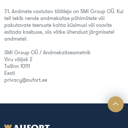
7.1. Andmete vastutav töötleja on SMI Group OÜ. Kui
teil tekib nende andmekaitse põhimõtete või
pakutavate teenuste kohta küsimusi või soovite
esitada kaebuse, siis võtke ühendust järgmisetel
andmetel:
SMI Group OÜ / Andmekaitseametnik
Viru väljak 2
Tallinn 10111
Eesti
privacy@aufort.ee