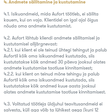
4. Andmete säilitamine ja kustutamine
4.1. Isikuandmeid, mida Aufort töötleb, ei säilita
kauem, kui on vaja. Klientidel on igal ajal õigus
nõuda oma andmete kustutamist.
4.2. Aufort lähtub kliendi andmete säilitamisel ja
kustutamisel alljärgnevast:
4.2.1. kui klient ei ole teinud ühtegi tehingut ja palub
Aufortil kõik oma isikuandmed kustutada, siis
kustutatakse kõik andmed 30 päeva jooksul alates
andmete kustutamise taotluse kinnitamisest;
4.2.2. kui klient on teinud mõne tehingu ja palub
Aufortil kõik oma isikuandmed kustutada, siis
kustutatakse kõik andmed kuue aasta jooksul
alates andmete kustutamise taotluse kinnitamisest.
4.3. Volitatud töötleja üldjuhul teavitusandmeid ei
salvesta, küll aga võib ta lühikest aega (kuni 12