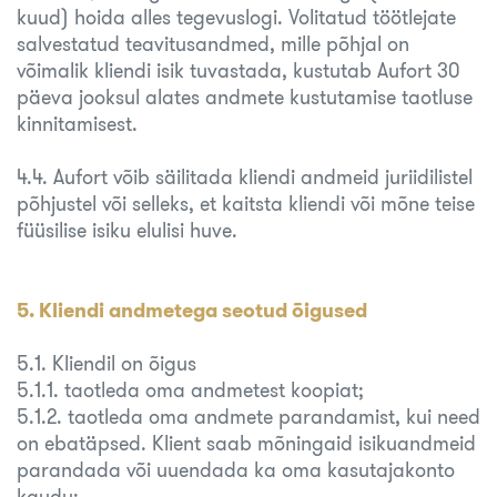
kuud) hoida alles tegevuslogi. Volitatud töötlejate
salvestatud teavitusandmed, mille põhjal on
võimalik kliendi isik tuvastada, kustutab Aufort 30
päeva jooksul alates andmete kustutamise taotluse
kinnitamisest.
4.4. Aufort võib säilitada kliendi andmeid juriidilistel
põhjustel või selleks, et kaitsta kliendi või mõne teise
füüsilise isiku elulisi huve.
5. Kliendi andmetega seotud õigused
5.1. Kliendil on õigus
5.1.1. taotleda oma andmetest koopiat;
5.1.2. taotleda oma andmete parandamist, kui need
on ebatäpsed. Klient saab mõningaid isikuandmeid
parandada või uuendada ka oma kasutajakonto
kaudu;