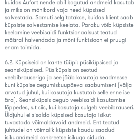
kuidas Aufort nende abil kogutud andmeid kasutab
ja miks on mõnikord vaja need küpsised
salvestada. Samuti selgitatakse, kuidas klient saab
küpsiste salvestamise keelata. Paraku võib küpsiste
keelamine veebisaidi funktsionaalsust teatud
määral halvendada ja mõni funktsioon ei pruugi
enam toimida.
6.2. Küpsiseid on kahte tüüpi: püsiküpsised ja
seansiküpsised. Püsiküpsis on seotud
veebibrauseriga ja see jääb kasutaja seadmesse
kuni küpsise aegumiskuupäeva saabumiseni (välja
arvatud juhul, kui kasutaja kustutab selle enne ise
ära). Seansiküpsis aegub veebisaidi kasutamise
lõppedes, s.t siis, kui kasutaja sulgeb veebibrauseri.
Üldjuhul ei sisalda küpsised kasutaja isikut
tuvastada võimaldavaid andmeid. Ent teatud
juhtudel on võimalik küpsiste kaudu saadud
isikuandmeid konkreetse isikuga siduda.