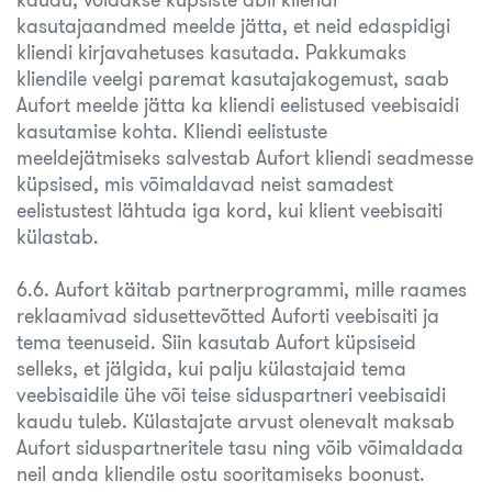
kasutajaandmed meelde jätta, et neid edaspidigi
kliendi kirjavahetuses kasutada. Pakkumaks
kliendile veelgi paremat kasutajakogemust, saab
Aufort meelde jätta ka kliendi eelistused veebisaidi
kasutamise kohta. Kliendi eelistuste
meeldejätmiseks salvestab Aufort kliendi seadmesse
küpsised, mis võimaldavad neist samadest
eelistustest lähtuda iga kord, kui klient veebisaiti
külastab.
6.6. Aufort käitab partnerprogrammi, mille raames
reklaamivad sidusettevõtted Auforti veebisaiti ja
tema teenuseid. Siin kasutab Aufort küpsiseid
selleks, et jälgida, kui palju külastajaid tema
veebisaidile ühe või teise siduspartneri veebisaidi
kaudu tuleb. Külastajate arvust olenevalt maksab
Aufort siduspartneritele tasu ning võib võimaldada
neil anda kliendile ostu sooritamiseks boonust.