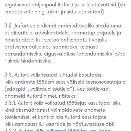
tegutsevad väljaspool Auforti ja selle ettevõtteid (sh
emaettevõte ning tütar- ja sidusettevõtted).
3.2. Aufort võib kliendi andmed avalikustada oma
audiitoritele, advokaatidele, raamatupidajatele ja
nõustajatele, kui see on põhjendatult vajalik
professionaalse nõu saamiseks, teenuse
parandamiseks, õigusvaidluse lahendamiseks ja/või
riskide hindamiseks.
3.3. Aufort võib teatud juhtudel kasutada
isikuandmete töötlemiseks väliseid teenuseosutajaid
(edaspidi „volitatud töötleja“), kes töötlevad
andmeid Auforti nimel, näiteks:
3.3.1. Aufort võib volitatud töötlejat kasutada isiku
kindlaksmääramist võimaldavate andmete
töötlemisel, et kontrollida Auforti kasutajate
isikusamasust ID-kaartide ja näotuvastuse abil;
3.3.2. Aufort võib volitatud töötlejat kasutada