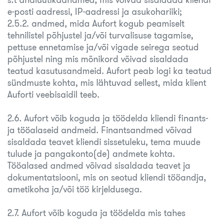
e-posti aadressi, IP-aadressi ja asukohariiki;
2.5.2. andmed, mida Aufort kogub peamiselt
tehnilistel põhjustel ja/või turvalisuse tagamise,
pettuse ennetamise ja/või vigade seirega seotud
põhjustel ning mis mõnikord võivad sisaldada
teatud kasutusandmeid. Aufort peab logi ka teatud
sündmuste kohta, mis lähtuvad sellest, mida klient
Auforti veebisaidil teeb.
2.6. Aufort võib koguda ja töödelda kliendi finants-
ja tööalaseid andmeid. Finantsandmed võivad
sisaldada teavet kliendi sissetuleku, tema muude
tulude ja pangakonto(de) andmete kohta.
Tööalased andmed võivad sisaldada teavet ja
dokumentatsiooni, mis on seotud kliendi tööandja,
ametikoha ja/või töö kirjeldusega.
2.7. Aufort võib koguda ja töödelda mis tahes