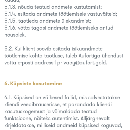
5.1.3. nõuda teatud andmete kustutamist;
5.1.4. esitada andmete töötlemisele vastuväiteid;
5.1.5. taotleda andmete ülekandmist;
5.1.6. võtta tagasi andmete töötlemiseks antud
nõusolek.
5.2. Kui klient soovib esitada isikuandmete
töötlemise kohta taotluse, tuleb Aufortiga ühendust
võtta e-posti aadressil privacy@aufort.gold.
6. Küpsiste kasutamine
6.1. Küpsised on väikesed failid, mis salvestatakse
kliendi veebibrauserisse, et parandada kliendi
kasutuskogemust ja võimaldada teatud
funktsioone, näiteks autentimist. Alljärgnevalt
kirjeldatakse, milliseid andmeid küpsised koguvad,