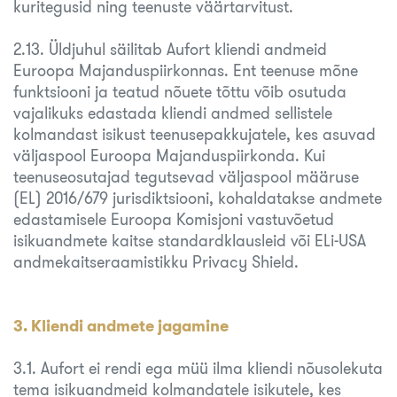
kuritegusid ning teenuste väärtarvitust.
2.13. Üldjuhul säilitab Aufort kliendi andmeid
Euroopa Majanduspiirkonnas. Ent teenuse mõne
funktsiooni ja teatud nõuete tõttu võib osutuda
vajalikuks edastada kliendi andmed sellistele
kolmandast isikust teenusepakkujatele, kes asuvad
väljaspool Euroopa Majanduspiirkonda. Kui
teenuseosutajad tegutsevad väljaspool määruse
(EL) 2016/679 jurisdiktsiooni, kohaldatakse andmete
edastamisele Euroopa Komisjoni vastuvõetud
isikuandmete kaitse standardklausleid või ELi-USA
andmekaitseraamistikku Privacy Shield.
3. Kliendi andmete jagamine
3.1. Aufort ei rendi ega müü ilma kliendi nõusolekuta
tema isikuandmeid kolmandatele isikutele, kes