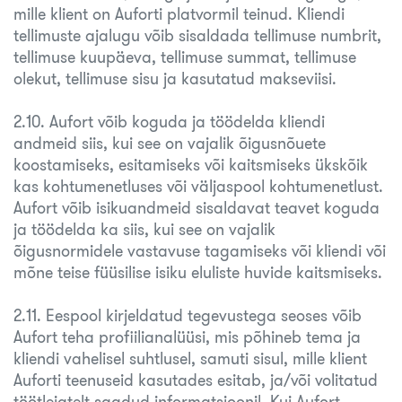
mille klient on Auforti platvormil teinud. Kliendi
tellimuste ajalugu võib sisaldada tellimuse numbrit,
tellimuse kuupäeva, tellimuse summat, tellimuse
olekut, tellimuse sisu ja kasutatud makseviisi.
2.10. Aufort võib koguda ja töödelda kliendi
andmeid siis, kui see on vajalik õigusnõuete
koostamiseks, esitamiseks või kaitsmiseks ükskõik
kas kohtumenetluses või väljaspool kohtumenetlust.
Aufort võib isikuandmeid sisaldavat teavet koguda
ja töödelda ka siis, kui see on vajalik
õigusnormidele vastavuse tagamiseks või kliendi või
mõne teise füüsilise isiku eluliste huvide kaitsmiseks.
2.11. Eespool kirjeldatud tegevustega seoses võib
Aufort teha profiilianalüüsi, mis põhineb tema ja
kliendi vahelisel suhtlusel, samuti sisul, mille klient
Auforti teenuseid kasutades esitab, ja/või volitatud
töötlejatelt saadud informatsioonil. Kui Aufort