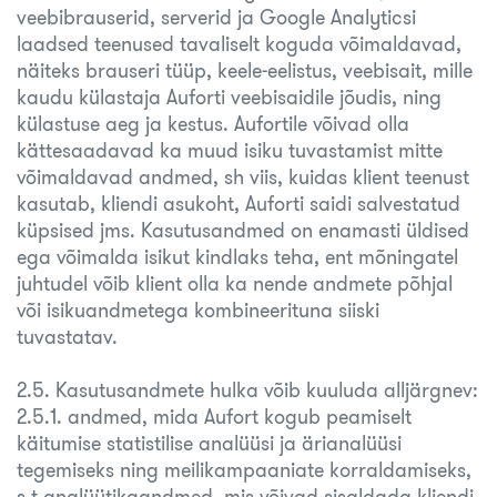
veebibrauserid, serverid ja Google Analyticsi
laadsed teenused tavaliselt koguda võimaldavad,
näiteks brauseri tüüp, keele-eelistus, veebisait, mille
kaudu külastaja Auforti veebisaidile jõudis, ning
külastuse aeg ja kestus. Aufortile võivad olla
kättesaadavad ka muud isiku tuvastamist mitte
võimaldavad andmed, sh viis, kuidas klient teenust
kasutab, kliendi asukoht, Auforti saidi salvestatud
küpsised jms. Kasutusandmed on enamasti üldised
ega võimalda isikut kindlaks teha, ent mõningatel
juhtudel võib klient olla ka nende andmete põhjal
või isikuandmetega kombineerituna siiski
tuvastatav.
2.5. Kasutusandmete hulka võib kuuluda alljärgnev:
2.5.1. andmed, mida Aufort kogub peamiselt
käitumise statistilise analüüsi ja ärianalüüsi
tegemiseks ning meilikampaaniate korraldamiseks,
s.t analüütikaandmed, mis võivad sisaldada kliendi