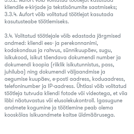
kliendile e-kirjade ja tekstisõnumite saatmiseks;
3.3.4. Aufort võib volitatud töötlejat kasutada
kasutusteabe töötlemiseks.
3.4. Volitatud töötlejale võib edastada järgmised
andmed: kliendi ees- ja perekonnanimi,
kodakondsus ja rahvus, sünnikuupäev, sugu,
isikukood, isikut tõendava dokumendi number ja
dokumendi koopia (riiklik isikutunnistus, pass,
juhiluba) ning dokumendi väljaandmise ja
aegumise kuupäev, e-posti aadress, koduaadress,
telefoninumber ja IP-aadress. Ühtlasi võib volitatud
töötleja tutvuda kliendi fotode või videotega, et viia
läbi näotuvastus või elusolekukontroll. Igasugune
andmete kogumine ja töötlemine peab olema
kooskõlas isikuandmete kaitse üldmäärusega.