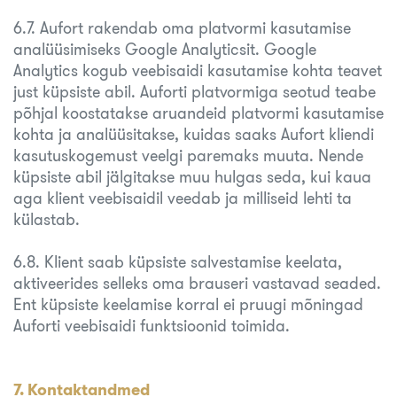
6.7. Aufort rakendab oma platvormi kasutamise
analüüsimiseks Google Analyticsit. Google
Analytics kogub veebisaidi kasutamise kohta teavet
just küpsiste abil. Auforti platvormiga seotud teabe
põhjal koostatakse aruandeid platvormi kasutamise
kohta ja analüüsitakse, kuidas saaks Aufort kliendi
kasutuskogemust veelgi paremaks muuta. Nende
küpsiste abil jälgitakse muu hulgas seda, kui kaua
aga klient veebisaidil veedab ja milliseid lehti ta
külastab.
6.8. Klient saab küpsiste salvestamise keelata,
aktiveerides selleks oma brauseri vastavad seaded.
Ent küpsiste keelamise korral ei pruugi mõningad
Auforti veebisaidi funktsioonid toimida.
7. Kontaktandmed