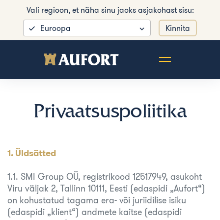
Vali regioon, et näha sinu jaoks asjakohast sisu:
Euroopa
Kinnita
Privaatsuspoliitika
1. Üldsätted
1.1. SMI Group OÜ, registrikood 12517949, asukoht
Viru väljak 2, Tallinn 10111, Eesti (edaspidi „Aufort“)
on kohustatud tagama era- või juriidilise isiku
(edaspidi „klient“) andmete kaitse (edaspidi