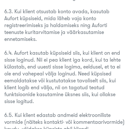
6.3. Kui klient otsustab konto avada, kasutab
Aufort küpsiseid, mida läheb vaja konto
registreerimiseks ja haldamiseks ning Auforti
teenuste kuritarvitamise ja väärkasutamise
ennetamiseks.
6.4. Aufort kasutab küpsiseid siis, kui klient on end
sisse loginud. Nii ei pea klient iga kord, kui ta lehte
külastab, end uuesti sisse logima, eeldusel, et ta ei
ole end vahepeal välja loginud. Need küpsised
eemaldatakse või kustutatakse tavaliselt siis, kui
klient logib end välja, nii on tagatud teatud
funktsioonide kasutamine üksnes siis, kui ollakse
sisse logitud.
6.5. Kui klient edastab andmeid elektrooniliste
vormide (näiteks kontakti- või kommentaarivormide)
kaudu, võidakse küpsiste abil kliendi