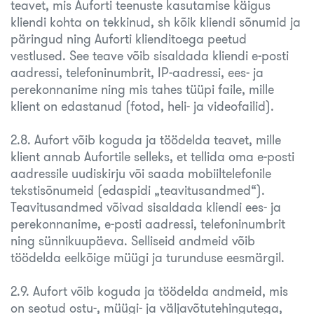
teavet, mis Auforti teenuste kasutamise käigus
kliendi kohta on tekkinud, sh kõik kliendi sõnumid ja
päringud ning Auforti klienditoega peetud
vestlused. See teave võib sisaldada kliendi e-posti
aadressi, telefoninumbrit, IP-aadressi, ees- ja
perekonnanime ning mis tahes tüüpi faile, mille
klient on edastanud (fotod, heli- ja videofailid).
2.8. Aufort võib koguda ja töödelda teavet, mille
klient annab Aufortile selleks, et tellida oma e-posti
aadressile uudiskirju või saada mobiiltelefonile
tekstisõnumeid (edaspidi „teavitusandmed“).
Teavitusandmed võivad sisaldada kliendi ees- ja
perekonnanime, e-posti aadressi, telefoninumbrit
ning sünnikuupäeva. Selliseid andmeid võib
töödelda eelkõige müügi ja turunduse eesmärgil.
2.9. Aufort võib koguda ja töödelda andmeid, mis
on seotud ostu-, müügi- ja väljavõtutehingutega,