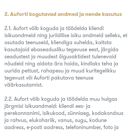
2. Auforti kogutavad andmed ja nende kasutus
2.1. Aufort võib koguda ja töödelda kliendi
isikuandmeid ning juriidilise isiku andmeid selleks, et
osutada teenuseid, kliendiga suhelda, kaitsta
kasutajaid ebaseadusliku tegevuse eest, järgida
seadustest ja muudest õigusaktidest tulenevaid
nõudeid ning aidata ära hoida, kindlaks teha ja
uurida pettust, rahapesu ja muud kuritegelikku
tegevust või Auforti pakutava teenuse
väärkasutamist.
2.2. Aufort võib koguda ja töödelda muu hulgas
järgmisi isikuandmeid: kliendi ees- ja
perekonnanimi, isikukood, sünniaeg, kodakondsus
ja rahvus, elukohariik, vanus, sugu, kodune
aadress, e-posti aadress, telefoninumber, foto ja