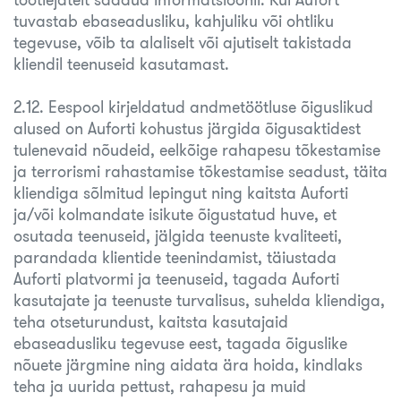
tuvastab ebaseadusliku, kahjuliku või ohtliku
tegevuse, võib ta alaliselt või ajutiselt takistada
kliendil teenuseid kasutamast.
2.12. Eespool kirjeldatud andmetöötluse õiguslikud
alused on Auforti kohustus järgida õigusaktidest
tulenevaid nõudeid, eelkõige rahapesu tõkestamise
ja terrorismi rahastamise tõkestamise seadust, täita
kliendiga sõlmitud lepingut ning kaitsta Auforti
ja/või kolmandate isikute õigustatud huve, et
osutada teenuseid, jälgida teenuste kvaliteeti,
parandada klientide teenindamist, täiustada
Auforti platvormi ja teenuseid, tagada Auforti
kasutajate ja teenuste turvalisus, suhelda kliendiga,
teha otseturundust, kaitsta kasutajaid
ebaseadusliku tegevuse eest, tagada õiguslike
nõuete järgmine ning aidata ära hoida, kindlaks
teha ja uurida pettust, rahapesu ja muid