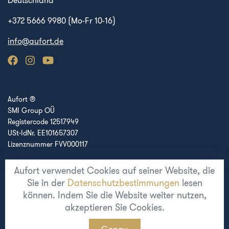
Deutschland
+372 5666 9980 (Mo-Fr 10-16)
info@aufort.de
Aufort ®
SMI Group OÜ
Registercode 12517949
USt-IdNr. EE101657307
Lizenznummer FVV000117
Aufort verwendet Cookies auf seiner Website, die
Region
Sie in der
Datenschutzbestimmungen
lesen
Europe
können. Indem Sie die Website weiter nutzen,
akzeptieren Sie Cookies.
Aufort © 2014 - 2026. Alle Rechte vorbehalten.
Genau