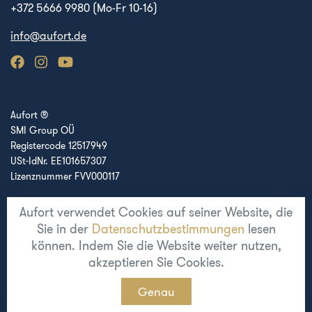
+372 5666 9980 (Mo-Fr 10-16)
info@aufort.de
Aufort ®
SMI Group OÜ
Registercode 12517949
USt-IdNr. EE101657307
Lizenznummer FVV000117
Aufort verwendet Cookies auf seiner Website, die
Region
Sie in der
Datenschutzbestimmungen
lesen
Europe
können. Indem Sie die Website weiter nutzen,
akzeptieren Sie Cookies.
Aufort © 2014 - 2026. Alle Rechte vorbehalten.
Genau